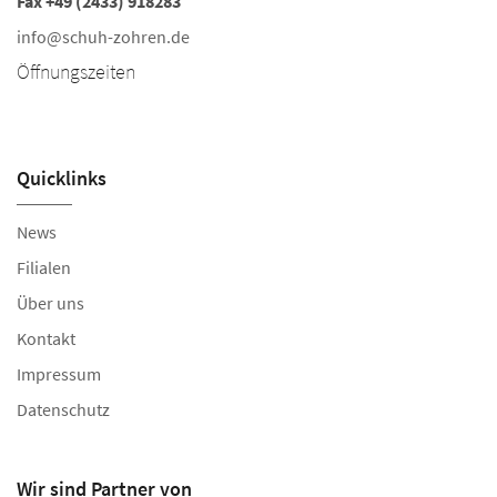
Fax +49 (2433) 918283
i
info@schuh-zohren.de
Ö
Öffnungszeiten
Mo
Sa
Quicklinks
News
Filialen
Über uns
Kontakt
Impressum
Datenschutz
Wir sind Partner von