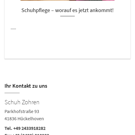
Schuhpflege – worauf es jetzt ankommt!
......
Ihr Kontakt zu uns
Schuh Zohren
S
Parkhofstraße 93
Ka
41836 Hückelhoven
5
Tel.
+49 2433918282
Te