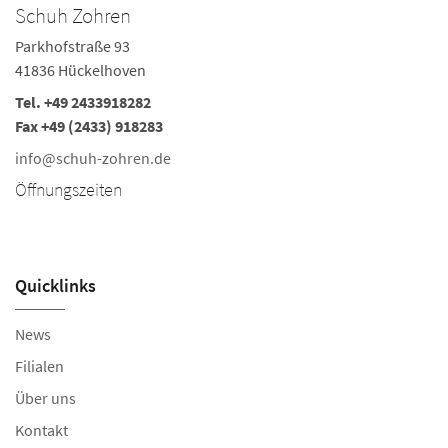
Schuh Zohren
S
Parkhofstraße 93
Ka
41836 Hückelhoven
5
Tel.
+49 2433918282
Te
Fax +49 (2433) 918283
i
info@schuh-zohren.de
Ö
Öffnungszeiten
Mo
Sa
Quicklinks
News
Filialen
Über uns
Kontakt