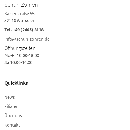
Schuh Zohren
S
Kaiserstraße 55
Kl
52146 Würselen
5
Tel.
+49 (2405) 3118
Te
info@schuh-zohren.de
i
Öffnungszeiten
Ö
Mo-Fr 10:00-18:00
Mo
Sa 10:00-14:00
Sa
Quicklinks
News
Filialen
Über uns
Kontakt