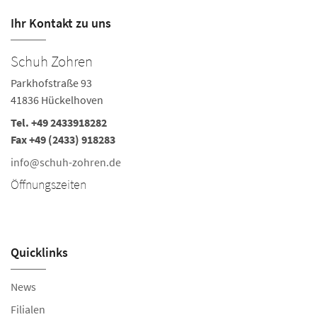
Ihr Kontakt zu uns
Schuh Zohren
S
Parkhofstraße 93
Ka
41836 Hückelhoven
5
Tel.
+49 2433918282
Te
Fax +49 (2433) 918283
i
info@schuh-zohren.de
Ö
Öffnungszeiten
Mo
Sa
Quicklinks
News
Filialen