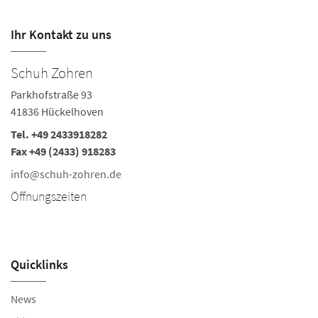
Ihr Kontakt zu uns
Schuh Zohren
S
Parkhofstraße 93
Ka
41836 Hückelhoven
5
Tel.
+49 2433918282
Te
Fax +49 (2433) 918283
i
info@schuh-zohren.de
Ö
Öffnungszeiten
Mo
Sa
Quicklinks
News