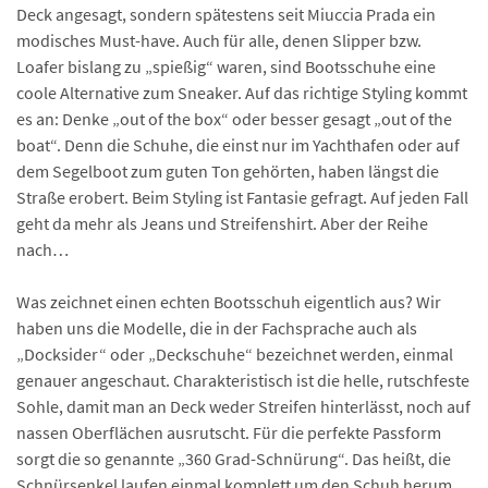
Deck angesagt, sondern spätestens seit Miuccia Prada ein
modisches Must-have. Auch für alle, denen Slipper bzw.
Loafer bislang zu „spießig“ waren, sind Bootsschuhe eine
coole Alternative zum Sneaker. Auf das richtige Styling kommt
es an: Denke „out of the box“ oder besser gesagt „out of the
boat“. Denn die Schuhe, die einst nur im Yachthafen oder auf
dem Segelboot zum guten Ton gehörten, haben längst die
Straße erobert. Beim Styling ist Fantasie gefragt. Auf jeden Fall
geht da mehr als Jeans und Streifenshirt. Aber der Reihe
nach…
Was zeichnet einen echten Bootsschuh eigentlich aus? Wir
haben uns die Modelle, die in der Fachsprache auch als
„Docksider“ oder „Deckschuhe“ bezeichnet werden, einmal
genauer angeschaut. Charakteristisch ist die helle, rutschfeste
Sohle, damit man an Deck weder Streifen hinterlässt, noch auf
nassen Oberflächen ausrutscht. Für die perfekte Passform
sorgt die so genannte „360 Grad-Schnürung“. Das heißt, die
Schnürsenkel laufen einmal komplett um den Schuh herum